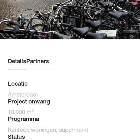
Team
Bright
ESG
Nieuws
5Keizers.
Details
Partners
Locatie
Amsterdam
Project omvang
18.000 m²
Programma
Kantoor, woningen, supermarkt
Status