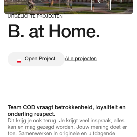
Max & Moore.
KAAP.
SPOT.
UITGELICHTE PROJECTEN
B. at Home.
Open Project
Open Project
Alle projecten
Team COD vraagt betrokkenheid, loyaliteit en
onderling respect.
Dit krijg je ook terug. Je krijgt veel inspraak, alles
kan en mag gezegd worden. Jouw mening doet er
toe. Samenwerken in originele en uitdagende