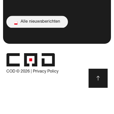
Alle nieuwsberichten
Alle nieuwsberichten
COD ©
2026
|
Privacy Policy