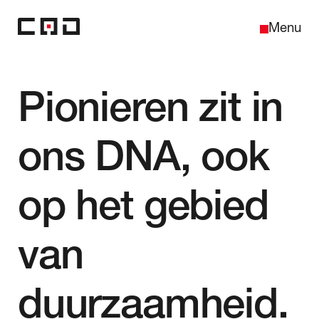
Sluiten
Menu
Pionieren zit in
Home
ons DNA, ook
Over ons
op het gebied
Projecten
van
Contact
duurzaamheid.