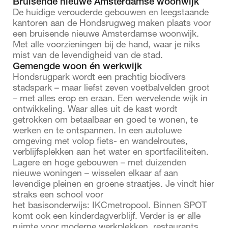
Bruisende nieuwe Amsterdamse woonwijk
De huidige verouderde gebouwen en leegstaande
kantoren aan de Hondsrugweg maken plaats voor
een bruisende nieuwe Amsterdamse woonwijk.
Met alle voorzieningen bij de hand, waar je niks
mist van de levendigheid van de stad.
Gemengde woon én werkwijk
Hondsrugpark wordt een prachtig biodivers
stadspark – maar liefst zeven voetbalvelden groot
– met alles erop en eraan. Een wervelende wijk in
ontwikkeling. Waar alles uit de kast wordt
getrokken om betaalbaar en goed te wonen, te
werken en te ontspannen. In een autoluwe
omgeving met volop fiets- en wandelroutes,
verblijfsplekken aan het water en sportfaciliteiten.
Lagere en hoge gebouwen – met duizenden
nieuwe woningen – wisselen elkaar af aan
levendige pleinen en groene straatjes. Je vindt hier
straks een school voor
het basisonderwijs: IKCmetropool. Binnen SPOT
komt ook een kinderdagverblijf. Verder is er alle
ruimte voor moderne werkplekken, restaurants,