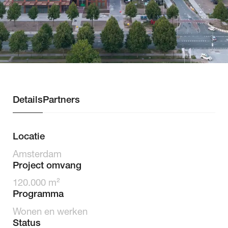
Team
Bright
ESG
Nieuws
SPOT.
Details
Partners
Locatie
Amsterdam
Project omvang
120.000 m²
Programma
Wonen en werken
Status