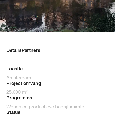
Team
Bright
ESG
Nieuws
ASTR.
Details
Partners
Locatie
Amsterdam
Project omvang
25.000 m²
Programma
Wonen en productieve bedrijfsruimte
Status