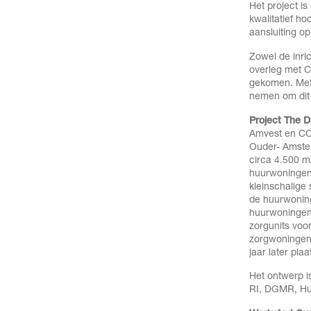
Het project is
kwalitatief h
aansluiting o
Zowel de inri
overleg met 
gekomen. Met 
nemen om dit 
Project The D
Amvest en CO
Ouder- Amste
circa 4.500 
huurwoningen
kleinschalige
de huurwonin
huurwoningen
zorgunits voo
zorgwoningen.
jaar later pla
Het ontwerp i
RI, DGMR, Huy