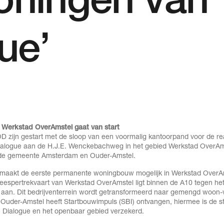
oningen van
ue’
e Werkstad OverAmstel gaat van start
 zijn gestart met de sloop van een voormalig kantoorpand voor de rea
ialogue aan de H.J.E. Wenckebachweg in het gebied Werkstad OverAm
n de gemeente Amsterdam en Ouder-Amstel.
 maakt de eerste permanente woningbouw mogelijk in Werkstad OverA
espertrekvaart van Werkstad OverAmstel ligt binnen de A10 tegen he
 aan. Dit bedrijventerrein wordt getransformeerd naar gemengd woon
uder-Amstel heeft Startbouwimpuls (SBI) ontvangen, hiermee is de st
 Dialogue en het openbaar gebied verzekerd.