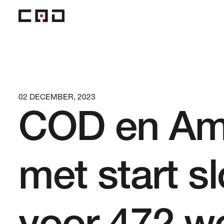
02 DECEMBER, 2023
COD en Am
Home
met start s
Projecten