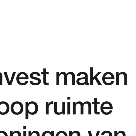
vest maken
Over ons
loop ruimte
Contact