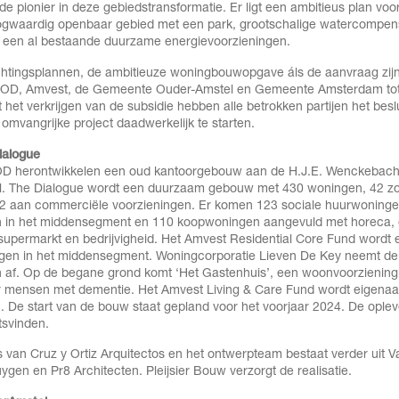
 de pionier in deze gebiedstransformatie. Er ligt een ambitieus plan voo
oogwaardig openbaar gebied met een park, grootschalige watercompen
p een al bestaande duurzame energievoorzieningen.
chtingsplannen, de ambitieuze woningbouwopgave áls de aanvraag zijn
COD, Amvest, de Gemeente Ouder-Amstel en Gemeente Amsterdam tot
het verkrijgen van de subsidie hebben alle betrokken partijen het besl
omvangrijke project daadwerkelijk te starten.
ialogue
D herontwikkelen een oud kantoorgebouw aan de H.J.E. Wenckebac
l. The Dialogue wordt een duurzaam gebouw met 430 woningen, 42 zo
m2 aan commerciële voorzieningen. Er komen 123 sociale huurwoninge
 in het middensegment en 110 koopwoningen aangevuld met horeca,
 supermarkt en bedrijvigheid. Het Amvest Residential Core Fund wordt 
gen in het middensegment. Woningcorporatie Lieven De Key neemt de
 af. Op de begane grond komt ‘Het Gastenhuis’, een woonvoorziening
r mensen met dementie. Het Amvest Living & Care Fund wordt eigenaa
 De start van de bouw staat gepland voor het voorjaar 2024. De opleve
atsvinden.
s van Cruz y Ortiz Arquitectos en het ontwerpteam bestaat verder uit
gen en Pr8 Architecten. Pleijsier Bouw verzorgt de realisatie.