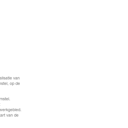
lisatie van
stel, op de
mstel.
t
-werkgebied.
art van de