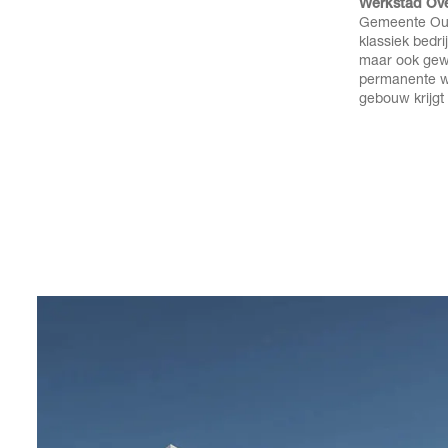
Werkstad Ov
Gemeente Oude
klassiek bedri
maar ook gewo
permanente w
gebouw krijgt