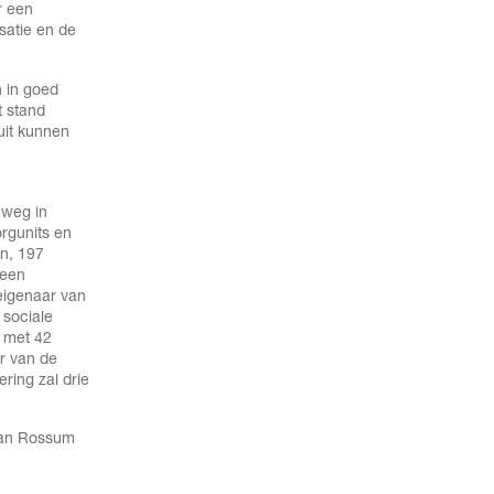
r een
satie en de
 in goed
 stand
uit kunnen
hweg in
rgunits en
n, 197
 een
eigenaar van
 sociale
 met 42
r van de
ring zal drie
 Van Rossum