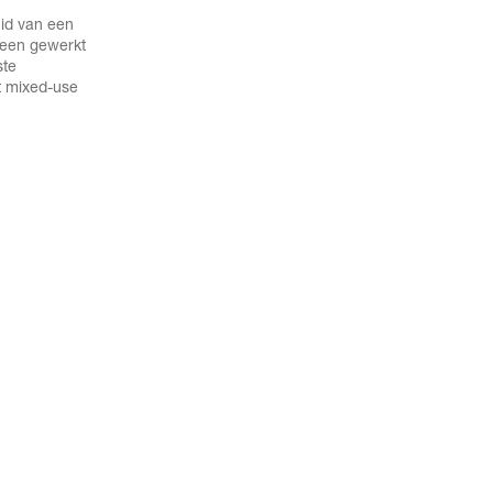
uid van een
lleen gewerkt
ste
t mixed-use