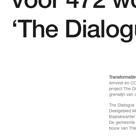
voor 472 w
‘The Dialog
Transformati
Amvest en COD
project The D
grenslijn va
The Dialogue
Deelgebied We
Bajeskwartier
De gemeente O
bouw van The